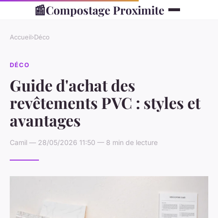
📰
Compostage Proximite
Accueil
›
Déco
DÉCO
Guide d'achat des
revêtements PVC : styles et
avantages
Camil — 28/05/2026 11:50 — 8 min de lecture