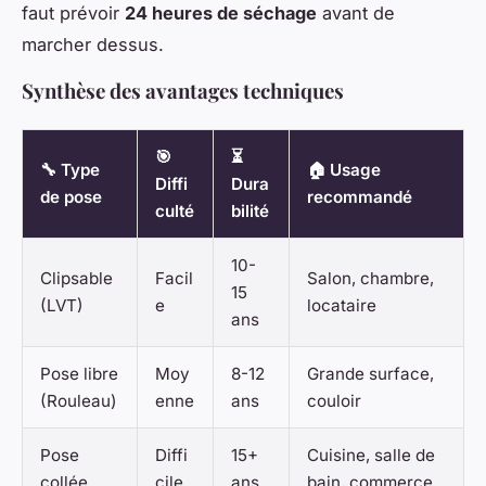
faut prévoir
24 heures de séchage
avant de
marcher dessus.
Synthèse des avantages techniques
🎯
⏳
🔧 Type
🏠 Usage
Diffi
Dura
de pose
recommandé
culté
bilité
10-
Clipsable
Facil
Salon, chambre,
15
(LVT)
e
locataire
ans
Pose libre
Moy
8-12
Grande surface,
(Rouleau)
enne
ans
couloir
Pose
Diffi
15+
Cuisine, salle de
collée
cile
ans
bain, commerce