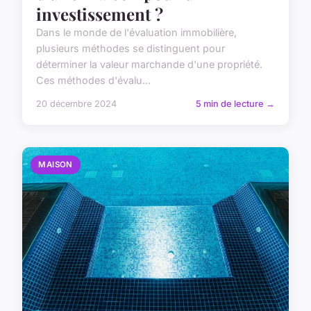
investissement ?
Dans le monde de l'évaluation immobilière,
plusieurs méthodes se distinguent pour
déterminer la valeur marchande d'une propriété.
Ces méthodes d'évalu...
20 décembre 2024
5 min de lecture →
MAISON