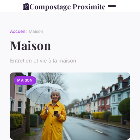
📰
Compostage Proximite
Accueil
› Maison
Maison
Entretien et vie à la maison
MAISON